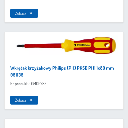
Zobacz
Wkrętak krzyżakowy Philips (PH) PKSD PH1 1x80 mm
051135
Nr produktu: 05100783
Zobacz