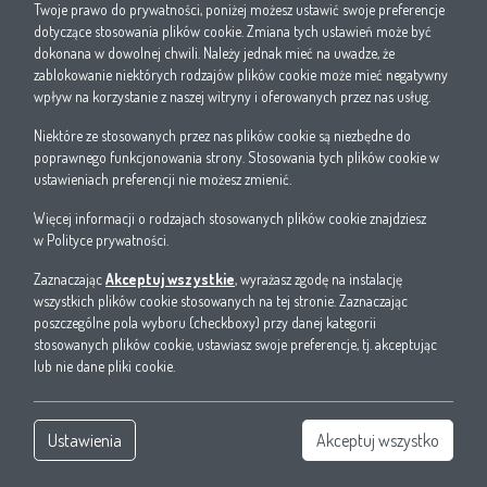
Twoje prawo do prywatności, poniżej możesz ustawić swoje preferencje
dotyczące stosowania plików cookie. Zmiana tych ustawień może być
dokonana w dowolnej chwili. Należy jednak mieć na uwadze, że
Wkrętak krzyżakowy Philips (PH) PKSD PH3 3x150 mm
zablokowanie niektórych rodzajów plików cookie może mieć negatywny
051137
wpływ na korzystanie z naszej witryny i oferowanych przez nas usług.
Nr produktu: 05100785
Niektóre ze stosowanych przez nas plików cookie są niezbędne do
poprawnego funkcjonowania strony. Stosowania tych plików cookie w
ustawieniach preferencji nie możesz zmienić.
Zobacz
Więcej informacji o rodzajach stosowanych plików cookie znajdziesz
w
Polityce prywatności
.
Zaznaczając
Akceptuj wszystkie
, wyrażasz zgodę na instalację
wszystkich plików cookie stosowanych na tej stronie. Zaznaczając
poszczególne pola wyboru (checkboxy) przy danej kategorii
stosowanych plików cookie, ustawiasz swoje preferencje, tj. akceptując
lub nie dane pliki cookie.
Ustawienia
Akceptuj wszystko