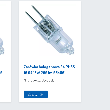
Żarówka halogenowa G4 PHSS
60
16 G4 16W 260 lm 054561
Nr produktu: 05400515
Zobacz