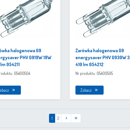
ówka halogenowa G9
Żarówka halogenowa G9
rgysaver PHV G919W 19W
energysaver PHV G930W 
 lm 054211
410 lm 054212
roduktu: 05400504
Nr produktu: 05400505
obacz
Zobacz
1
2