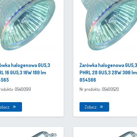
ówka halogenowa GU5,3
Żarówka halogenowa GU5,
L 16 GU5,3 16W 180 lm
PHRL 28 GU5,3 28W 300 lm
4565
054566
roduktu: 05400519
Nr produktu: 05400520
obacz
Zobacz