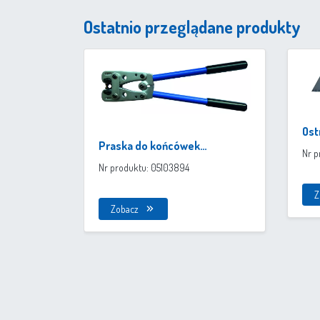
Ostatnio przeglądane produkty
Ost
Praska do końcówek
wy
Nr p
oczkowych i złączek
Nr produktu: 05103894
kablowych - standard
Z
niemiecki
Zobacz