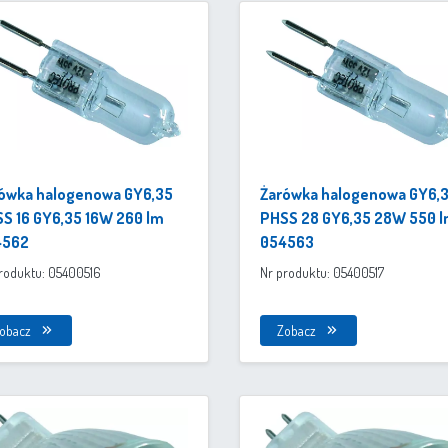
ówka halogenowa GY6,35
Żarówka halogenowa GY6,
S 16 GY6,35 16W 260 lm
PHSS 28 GY6,35 28W 550 
4562
054563
roduktu: 05400516
Nr produktu: 05400517
obacz
Zobacz