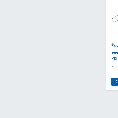
Żar
ene
219
Nr p
Z