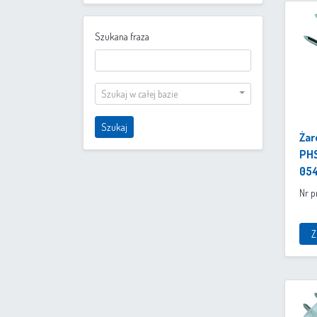
Szukana fraza
Szukaj w całej bazie
Szukaj
Żar
PHS
05
Nr p
Z