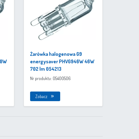
Żarówka halogenowa G9
30W
energysaver PHVG946W 46W
702 lm 054213
Nr produktu: 05400506
Zobacz