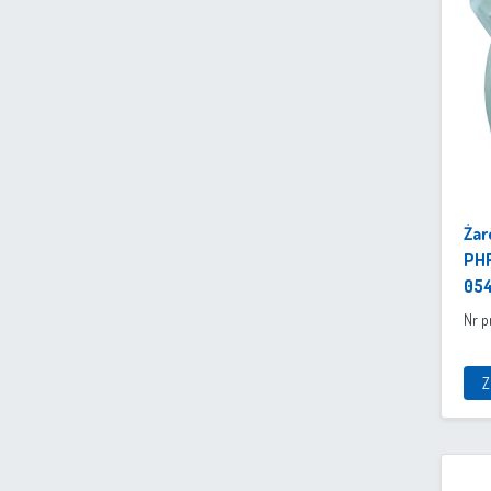
Żar
PHR
05
Nr p
Z