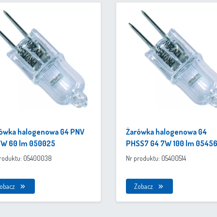
ówka halogenowa G4 PNV
Żarówka halogenowa G4
5W 60 lm 050025
PHSS7 G4 7W 100 lm 0545
produktu: 05400038
Nr produktu: 05400514
obacz
Zobacz