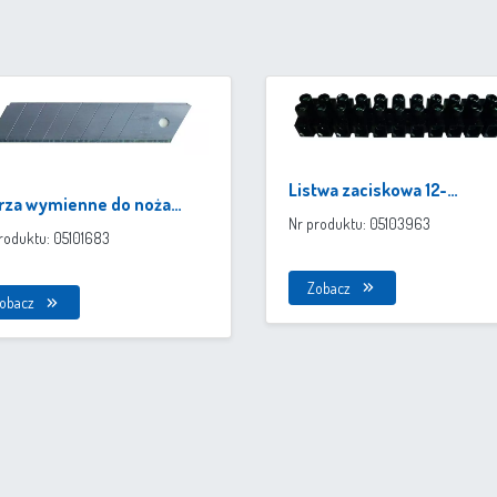
Listwa zaciskowa 12-
rza wymienne do noża
biegunowa (z podwójnymi
Nr produktu: 05103963
suwanego segmentowego
roduktu: 05101683
zaciskami)
Zobacz
obacz