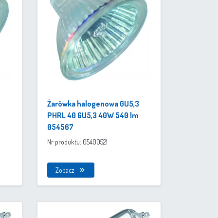
3
Żarówka halogenowa GU5,3
PHRL 40 GU5,3 40W 540 lm
054567
Nr produktu: 05400521
Zobacz