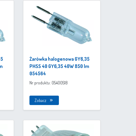
35
Żarówka halogenowa GY6,35
lm
PHSS 40 GY6,35 40W 850 lm
054564
Nr produktu: 05400518
Zobacz