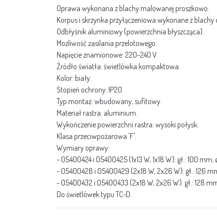
Oprawa wykonana z blachy malowanej proszkowo.
Korpus i skrzynka przyłączeniowa wykonane z blachy
Odbłyśnik aluminiowy (powierzchnia błyszcząca).
Możliwość zasilania przelotowego.
Napięcie znamionowe: 220-240 V.
Źródło światła: świetlówka kompaktowa.
Kolor: biały.
Stopień ochrony: IP20.
Typ montaż: wbudowany, sufitowy.
Materiał rastra: aluminium.
Wykończenie powierzchni rastra: wysoki połysk.
Klasa przeciwpożarowa 'F'.
Wymiary oprawy:
- 05400424 i 05400425 (1x13 W, 1x18 W): gł.: 100 mm
- 05400428 i 05400429 (2x18 W, 2x26 W): gł.: 126 
- 05400432 i 05400433 (2x18 W, 2x26 W): gł.: 128 
Do świetlówek typu TC-D.