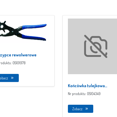
zypce rewolwerowe
roduktu: 05101978
obacz
Końcówka tulejkowa
izolowana
Nr produktu: 05104349
Zobacz