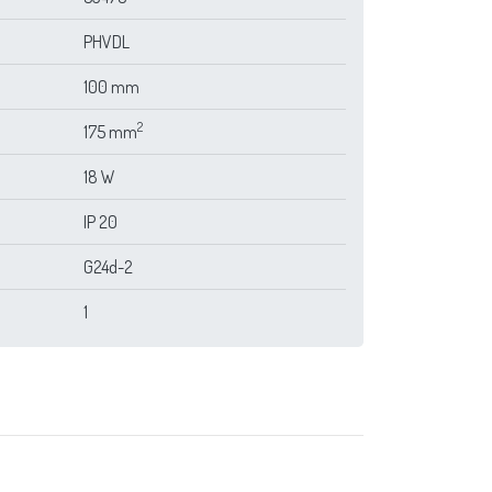
PHVDL
100 mm
2
175 mm
18 W
IP 20
G24d-2
1