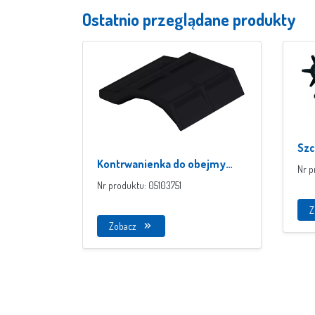
Ostatnio przeglądane produkty
Szc
Kontrwanienka do obejmy
Nr p
kabłąkowej
Nr produktu: 05103751
Z
Zobacz