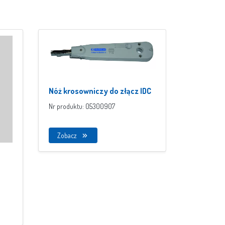
Listwa z
Nóż krosowniczy do złącz IDC
Nr produktu
Nr produktu: 05300907
Zobacz
Zobacz