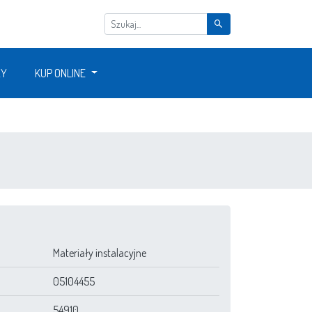
ŻY
KUP ONLINE
0
Materiały instalacyjne
05104455
54910