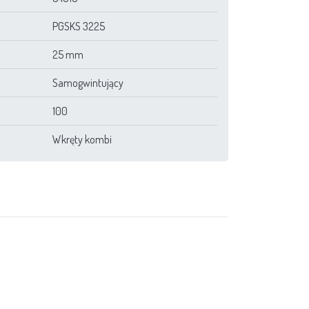
PGSKS 3225
25 mm
Samogwintujący
100
Wkręty kombi