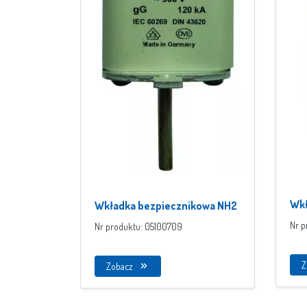
Wkł
Wkładka bezpiecznikowa NH2
00/
Nr p
Nr produktu: 05100709
uc
Z
Zobacz