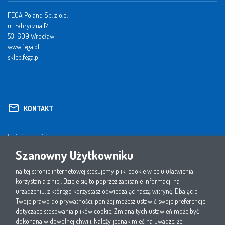
FEGA Poland Sp. z o.o.
ul. Fabryczna 17
53-609 Wrocław
www.fega.pl
sklep.fega.pl
KONTAKT
Szanowny Użytkowniku
na tej stronie internetowej stosujemy pliki cookie w celu ułatwienia
korzystania z niej. Dzieje się to poprzez zapisanie informacji na
urządzeniu, z którego korzystasz odwiedzając naszą witrynę. Dbając o
Twoje prawo do prywatności, poniżej możesz ustawić swoje preferencje
dotyczące stosowania plików cookie. Zmiana tych ustawień może być
dokonana w dowolnej chwili. Należy jednak mieć na uwadze, że