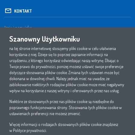
KONTAKT
Szanowny Użytkowniku
na tej stronie internetowej stosujemy pliki cookie w celu ułatwienia
korzystania z niej. Dzieje się to poprzez zapisanie informacji na
urządzeniu, z którego korzystasz odwiedzając naszą witrynę. Dbając o
Twoje prawo do prywatności, poniżej możesz ustawić swoje preferencje
dotyczące stosowania plików cookie. Zmiana tych ustawień może być
dokonana w dowolnej chwili. Należy jednak mieć na uwadze, że
zablokowanie niektórych rodzajów plików cookie może mieć negatywny
wpływ na korzystanie z naszej witryny i oferowanych przez nas usług.
Niektóre ze stosowanych przez nas plików cookie są niezbędne do
1. Oświadczam, że zapoznałem się i akceptuję politykę prywatności W.EG Polska sp. z
poprawnego funkcjonowania strony. Stosowania tych plików cookie w
o.o.
ustawieniach preferencji nie możesz zmienić.
2. Wyrażam zgodę na przetwarzanie przez W.EG Polska sp. z o.o. moich danych
osobowych wskazanych w niniejszym formularzu w celach sprzedaży i marketingu
Więcej informacji o rodzajach stosowanych plików cookie znajdziesz
bezpośredniego własnych produktów i usług.
w
Polityce prywatności
.
3. Wyrażam zgodę na otrzymywanie informacji handlowych od W.EG Polska sp. z o.o.