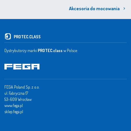
Akcesoria do mocowania
PROTEC.CLASS
Dystrybutorzy marki
PROTEC.class
w Polsce:
FEGA Poland Sp. z o.o.
ul. Fabryczna 17
53-609 Wrocław
www.fega.pl
sklep.fega.pl