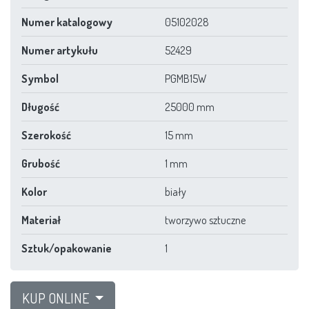
Numer katalogowy
05102028
Numer artykułu
52429
Symbol
PGMB15W
Długość
25000 mm
Szerokość
15 mm
Grubość
1 mm
Kolor
biały
Materiał
tworzywo sztuczne
Sztuk/opakowanie
1
KUP ONLINE