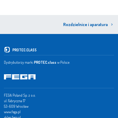
Rozdzielnice i aparatura
PROTEC.CLASS
Dystrybutorzy marki
PROTEC.class
w Polsce:
FEGA Poland Sp. z o.o.
ul. Fabryczna 17
53-609 Wrocław
www.fega.pl
sklep.fega.pl