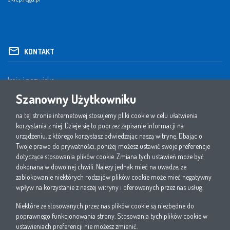
KONTAKT
Szanowny Użytkowniku
na tej stronie internetowej stosujemy pliki cookie w celu ułatwienia
korzystania z niej. Dzieje się to poprzez zapisanie informacji na
urządzeniu, z którego korzystasz odwiedzając naszą witrynę. Dbając o
Twoje prawo do prywatności, poniżej możesz ustawić swoje preferencje
dotyczące stosowania plików cookie. Zmiana tych ustawień może być
dokonana w dowolnej chwili. Należy jednak mieć na uwadze, że
zablokowanie niektórych rodzajów plików cookie może mieć negatywny
wpływ na korzystanie z naszej witryny i oferowanych przez nas usług.
Niektóre ze stosowanych przez nas plików cookie są niezbędne do
1. Oświadczam, że zapoznałem się i akceptuję politykę prywatności W.EG Polska sp. z
poprawnego funkcjonowania strony. Stosowania tych plików cookie w
o.o.
ustawieniach preferencji nie możesz zmienić.
2. Wyrażam zgodę na przetwarzanie przez W.EG Polska sp. z o.o. moich danych