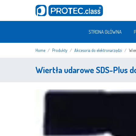
STRONA GŁÓWNA
Home
Produkty
Akcesoria do elektronarzędzi
Wie
Wiertła udarowe SDS-Plus d