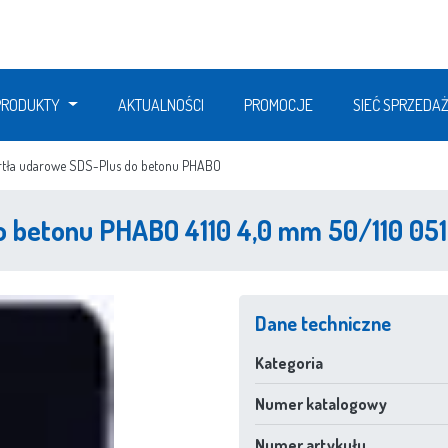
PRODUKTY
AKTUALNOŚCI
PROMOCJE
SIEĆ SPRZEDA
rtła udarowe SDS-Plus do betonu PHABO
o betonu PHABO 4110 4,0 mm 50/110 05
Dane techniczne
Kategoria
Numer katalogowy
Numer artykułu