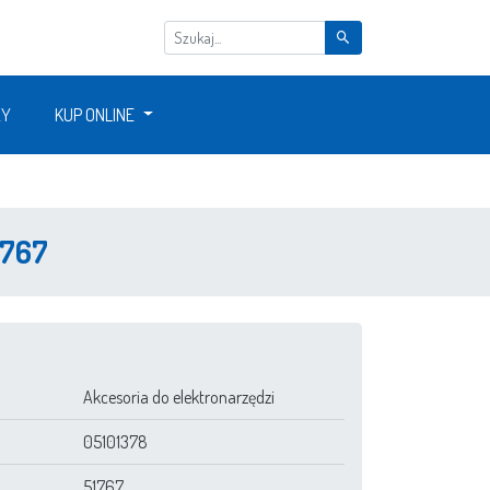
ŻY
KUP ONLINE
1767
Akcesoria do elektronarzędzi
05101378
51767