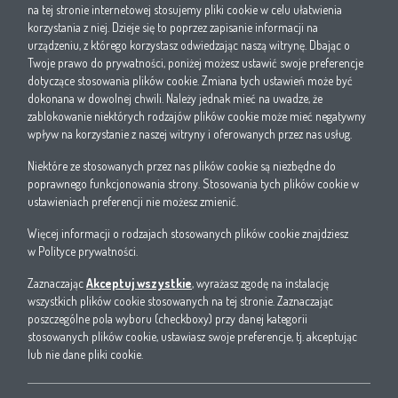
na tej stronie internetowej stosujemy pliki cookie w celu ułatwienia
korzystania z niej. Dzieje się to poprzez zapisanie informacji na
urządzeniu, z którego korzystasz odwiedzając naszą witrynę. Dbając o
Twoje prawo do prywatności, poniżej możesz ustawić swoje preferencje
dotyczące stosowania plików cookie. Zmiana tych ustawień może być
dokonana w dowolnej chwili. Należy jednak mieć na uwadze, że
zablokowanie niektórych rodzajów plików cookie może mieć negatywny
wpływ na korzystanie z naszej witryny i oferowanych przez nas usług.
Niektóre ze stosowanych przez nas plików cookie są niezbędne do
1. Oświadczam, że zapoznałem się i akceptuję politykę prywatności W.EG Polska sp. z
poprawnego funkcjonowania strony. Stosowania tych plików cookie w
o.o.
ustawieniach preferencji nie możesz zmienić.
2. Wyrażam zgodę na przetwarzanie przez W.EG Polska sp. z o.o. moich danych
osobowych wskazanych w niniejszym formularzu w celach sprzedaży i marketingu
Więcej informacji o rodzajach stosowanych plików cookie znajdziesz
bezpośredniego własnych produktów i usług.
w
Polityce prywatności
.
3. Wyrażam zgodę na otrzymywanie informacji handlowych od W.EG Polska sp. z o.o.
drogą elektroniczną na wskazany w formularzu numer telefonu oraz adres poczty
Zaznaczając
Akceptuj wszystkie
, wyrażasz zgodę na instalację
elektronicznej.
wszystkich plików cookie stosowanych na tej stronie. Zaznaczając
poszczególne pola wyboru (checkboxy) przy danej kategorii
Wyślij
stosowanych plików cookie, ustawiasz swoje preferencje, tj. akceptując
lub nie dane pliki cookie.