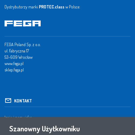
Dystrybutorzy marki
PROTEC.class
w Polsce:
FEGA Poland Sp. z o.o.
ul. Fabryczna 17
53-609 Wrocław
www.fega.pl
sklep.fega.pl
KONTAKT
Szanowny Użytkowniku