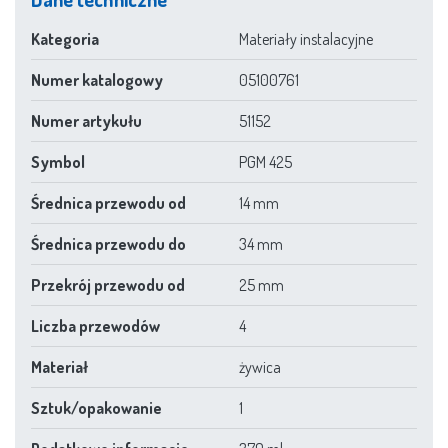
Kategoria
Materiały instalacyjne
Numer katalogowy
05100761
Numer artykułu
51152
Symbol
PGM 425
Średnica przewodu od
14 mm
Średnica przewodu do
34 mm
Przekrój przewodu od
25 mm
Liczba przewodów
4
Materiał
żywica
Sztuk/opakowanie
1