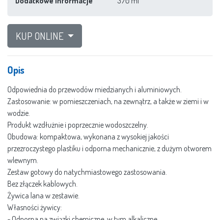
Dodatkowe informacje
370 ml
KUP ONLINE
Opis
Odpowiednia do przewodów miedzianych i aluminiowych.
Zastosowanie: w pomieszczeniach, na zewnątrz, a także w ziemi i w
wodzie.
Produkt wzdłużnie i poprzecznie wodoszczelny.
Obudowa: kompaktowa, wykonana z wysokiej jakości
przezroczystego plastiku i odporna mechanicznie, z dużym otworem
wlewnym.
Zestaw gotowy do natychmiastowego zastosowania.
Bez złączek kablowych.
Żywica lana w zestawie.
Własności żywicy:
- Odporna na związki chemiczne, w tym alkaliczne,