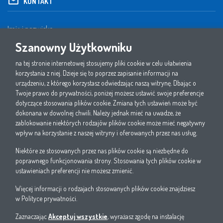
KONTAKT
Szanowny Użytkowniku
na tej stronie internetowej stosujemy pliki cookie w celu ułatwienia
korzystania z niej. Dzieje się to poprzez zapisanie informacji na
urządzeniu, z którego korzystasz odwiedzając naszą witrynę. Dbając o
Twoje prawo do prywatności, poniżej możesz ustawić swoje preferencje
dotyczące stosowania plików cookie. Zmiana tych ustawień może być
dokonana w dowolnej chwili. Należy jednak mieć na uwadze, że
zablokowanie niektórych rodzajów plików cookie może mieć negatywny
wpływ na korzystanie z naszej witryny i oferowanych przez nas usług.
Niektóre ze stosowanych przez nas plików cookie są niezbędne do
1. Oświadczam, że zapoznałem się i akceptuję politykę prywatności W.EG Polska sp. z
poprawnego funkcjonowania strony. Stosowania tych plików cookie w
o.o.
ustawieniach preferencji nie możesz zmienić.
2. Wyrażam zgodę na przetwarzanie przez W.EG Polska sp. z o.o. moich danych
osobowych wskazanych w niniejszym formularzu w celach sprzedaży i marketingu
Więcej informacji o rodzajach stosowanych plików cookie znajdziesz
bezpośredniego własnych produktów i usług.
w
Polityce prywatności
.
3. Wyrażam zgodę na otrzymywanie informacji handlowych od W.EG Polska sp. z o.o.
drogą elektroniczną na wskazany w formularzu numer telefonu oraz adres poczty
Zaznaczając
Akceptuj wszystkie
, wyrażasz zgodę na instalację
elektronicznej.