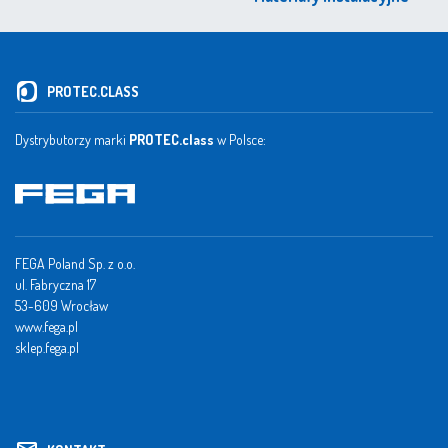
PROTEC.CLASS
Dystrybutorzy marki
PROTEC.class
w Polsce:
FEGA Poland Sp. z o.o.
ul. Fabryczna 17
53-609 Wrocław
www.fega.pl
sklep.fega.pl