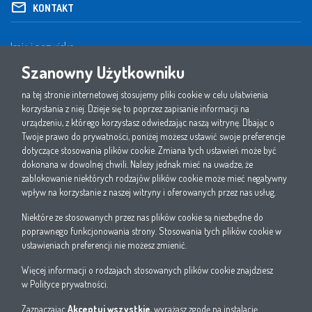
KONTAKT
Szanowny Użytkowniku
na tej stronie internetowej stosujemy pliki cookie w celu ułatwienia
korzystania z niej. Dzieje się to poprzez zapisanie informacji na
urządzeniu, z którego korzystasz odwiedzając naszą witrynę. Dbając o
Twoje prawo do prywatności, poniżej możesz ustawić swoje preferencje
dotyczące stosowania plików cookie. Zmiana tych ustawień może być
dokonana w dowolnej chwili. Należy jednak mieć na uwadze, że
zablokowanie niektórych rodzajów plików cookie może mieć negatywny
wpływ na korzystanie z naszej witryny i oferowanych przez nas usług.
Niektóre ze stosowanych przez nas plików cookie są niezbędne do
1. Oświadczam, że zapoznałem się i akceptuję politykę prywatności W.EG Polska sp. z
poprawnego funkcjonowania strony. Stosowania tych plików cookie w
o.o.
ustawieniach preferencji nie możesz zmienić.
2. Wyrażam zgodę na przetwarzanie przez W.EG Polska sp. z o.o. moich danych
osobowych wskazanych w niniejszym formularzu w celach sprzedaży i marketingu
Więcej informacji o rodzajach stosowanych plików cookie znajdziesz
bezpośredniego własnych produktów i usług.
w
Polityce prywatności
.
3. Wyrażam zgodę na otrzymywanie informacji handlowych od W.EG Polska sp. z o.o.
drogą elektroniczną na wskazany w formularzu numer telefonu oraz adres poczty
Zaznaczając
Akceptuj wszystkie
, wyrażasz zgodę na instalację
elektronicznej.