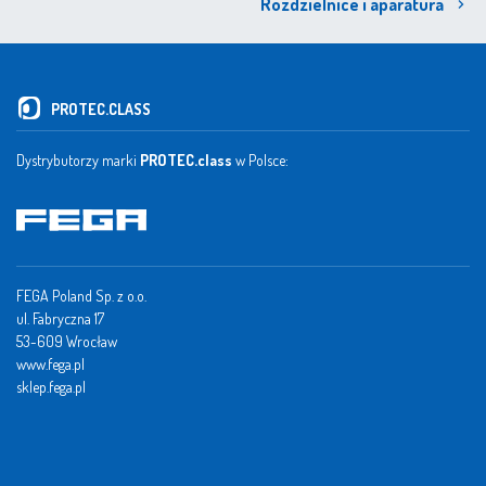
Rozdzielnice i aparatura
PROTEC.CLASS
Dystrybutorzy marki
PROTEC.class
w Polsce:
FEGA Poland Sp. z o.o.
ul. Fabryczna 17
53-609 Wrocław
www.fega.pl
sklep.fega.pl