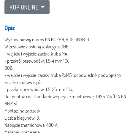
KUP ONLINE
Opis
Wykonanie wg normy EN 60269, VDE 0636-3.
W zestawie z osłoną izolacyjną D01:
- wejście i wyjście: zacisk, śruba M4,
- przekrój przewodów: 1,5-4 mm² Cu
D02:
- wejście i wyjście: zacisk, śruba 2xM5 (odpowiednik podwójnego
zacisku śrubowego),
- przekrój przewodów: 1,5-25 mm² Cu,
Do montażu na standardowej szynie montażowej TH35-7,5 (DIN EN
60715).
Montaż: na zatrzask.
Liczba biegunów: 3.
Napięcie znamionowe: 400 V.
Materiał: porcelana.