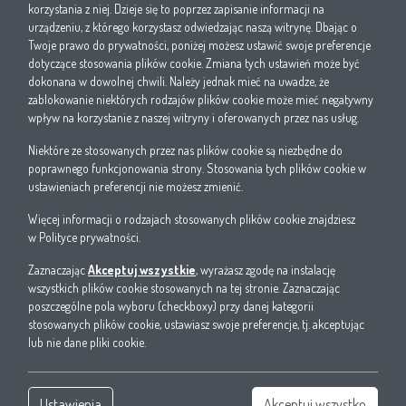
korzystania z niej. Dzieje się to poprzez zapisanie informacji na
urządzeniu, z którego korzystasz odwiedzając naszą witrynę. Dbając o
Twoje prawo do prywatności, poniżej możesz ustawić swoje preferencje
dotyczące stosowania plików cookie. Zmiana tych ustawień może być
dokonana w dowolnej chwili. Należy jednak mieć na uwadze, że
zablokowanie niektórych rodzajów plików cookie może mieć negatywny
wpływ na korzystanie z naszej witryny i oferowanych przez nas usług.
Niektóre ze stosowanych przez nas plików cookie są niezbędne do
1. Oświadczam, że zapoznałem się i akceptuję politykę prywatności W.EG Polska sp. z
poprawnego funkcjonowania strony. Stosowania tych plików cookie w
o.o.
ustawieniach preferencji nie możesz zmienić.
2. Wyrażam zgodę na przetwarzanie przez W.EG Polska sp. z o.o. moich danych
osobowych wskazanych w niniejszym formularzu w celach sprzedaży i marketingu
Więcej informacji o rodzajach stosowanych plików cookie znajdziesz
bezpośredniego własnych produktów i usług.
w
Polityce prywatności
.
3. Wyrażam zgodę na otrzymywanie informacji handlowych od W.EG Polska sp. z o.o.
drogą elektroniczną na wskazany w formularzu numer telefonu oraz adres poczty
Zaznaczając
Akceptuj wszystkie
, wyrażasz zgodę na instalację
elektronicznej.
wszystkich plików cookie stosowanych na tej stronie. Zaznaczając
poszczególne pola wyboru (checkboxy) przy danej kategorii
Wyślij
stosowanych plików cookie, ustawiasz swoje preferencje, tj. akceptując
lub nie dane pliki cookie.
Ustawienia
Akceptuj wszystko