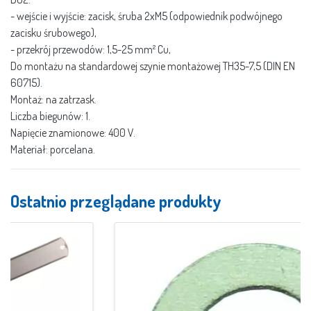
- wejście i wyjście: zacisk, śruba 2xM5 (odpowiednik podwójnego
zacisku śrubowego),
- przekrój przewodów: 1,5-25 mm² Cu,
Do montażu na standardowej szynie montażowej TH35-7,5 (DIN EN
60715).
Montaż: na zatrzask.
Liczba biegunów: 1.
Napięcie znamionowe: 400 V.
Materiał: porcelana.
Ostatnio przeglądane produkty