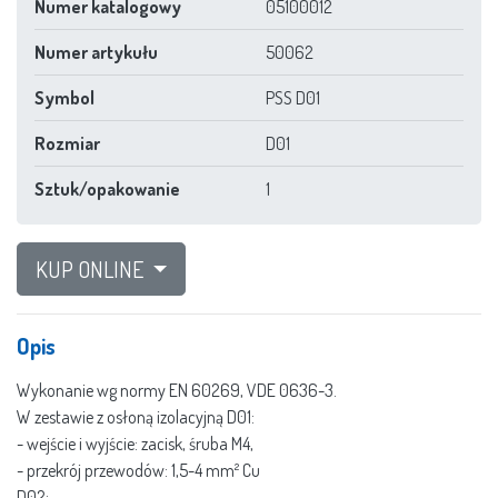
Numer katalogowy
05100012
Numer artykułu
50062
Symbol
PSS D01
Rozmiar
D01
Sztuk/opakowanie
1
KUP ONLINE
Opis
Wykonanie wg normy EN 60269, VDE 0636-3.
W zestawie z osłoną izolacyjną D01:
- wejście i wyjście: zacisk, śruba M4,
- przekrój przewodów: 1,5-4 mm² Cu
D02: