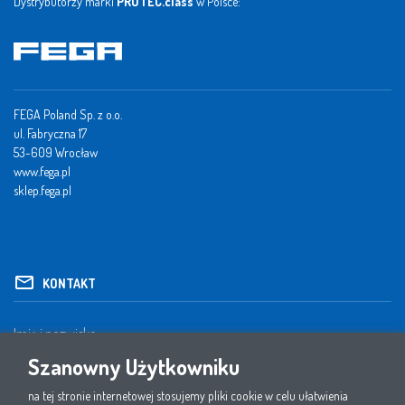
Dystrybutorzy marki
PROTEC.class
w Polsce:
FEGA Poland Sp. z o.o.
ul. Fabryczna 17
53-609 Wrocław
www.fega.pl
sklep.fega.pl
KONTAKT
Szanowny Użytkowniku
na tej stronie internetowej stosujemy pliki cookie w celu ułatwienia